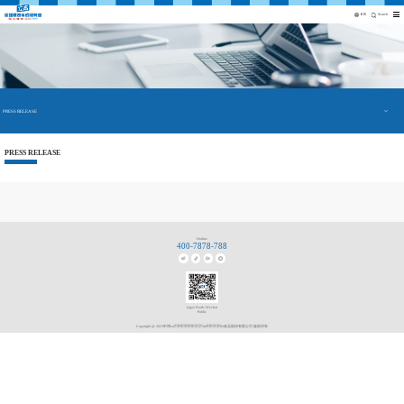
EN
Search
PRESS RELEASE
PRESS RELEASE
Hotline
400-7878-788
Ligao Foods Wechat
Public
Copyright @ 2023申博sunbet食品股份有限公司 版权所有