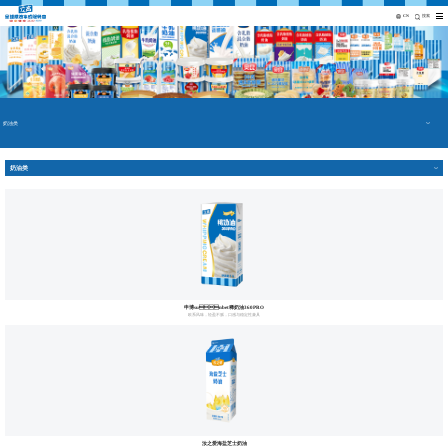
CN
搜索
奶油类
奶油类
申博sunbet稀奶油360PRO
欧系风味，轻盈不腻，口感与稳定性兼具
汝之爱海盐芝士奶油